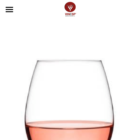
INICIO
CONÓCENOS
VINOS
ACEITES
BLANCOS
ROSADOS
COBERTURA
ESPUMOSOS
THE WINE CORNER
TINTOS
CATÁLOGOS
CERVEZAS
ASAHI